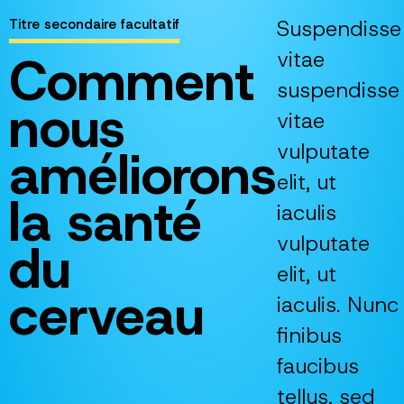
Suspendisse
Titre secondaire facultatif
Comment
vitae
suspendisse
nous
vitae
vulputate
améliorons
elit, ut
la santé
iaculis
vulputate
du
elit, ut
cerveau
iaculis. Nunc
finibus
faucibus
tellus, sed