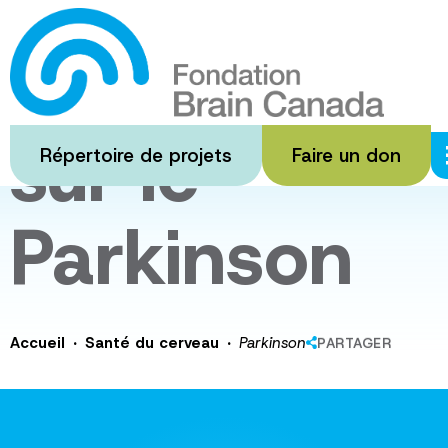
Passer
au
Recherche
contenu
principal
sur le
Répertoire de projets
Faire un don
Parkinson
·
·
Accueil
Santé du cerveau
Parkinson
PARTAGER