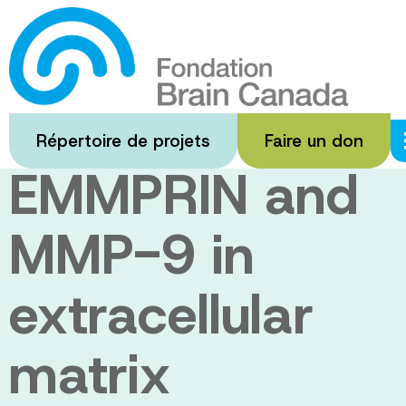
Passer
au
Evaluation of
contenu
principal
the role of
Répertoire de projets
Faire un don
EMMPRIN and
MMP-9 in
extracellular
matrix