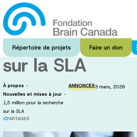
Passer
au
1,5 million pour
contenu
principal
la recherche
Répertoire de projets
Faire un don
sur la SLA
·
À propos
ANNONCES
3 mars, 2026
·
Nouvelles et mises à jour
1,5 million pour la recherche
sur la SLA
PARTAGER