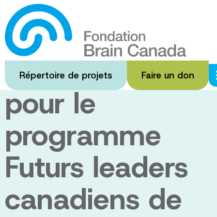
Passer
au
Appel de
contenu
principal
demandes
Répertoire de projets
Faire un don
pour le
programme
Futurs leaders
canadiens de