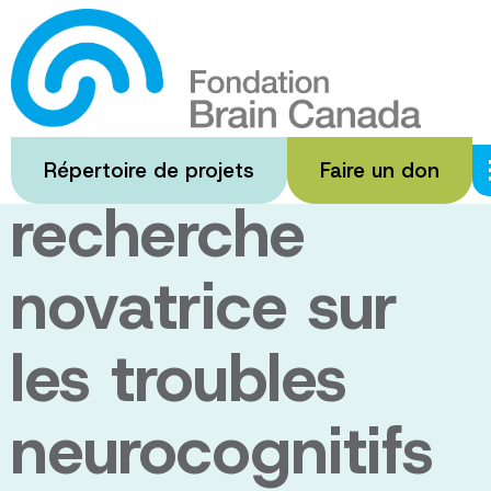
Passer
au
6 millions pour
contenu
principal
soutenir la
Répertoire de projets
Faire un don
recherche
novatrice sur
les troubles
neurocognitifs