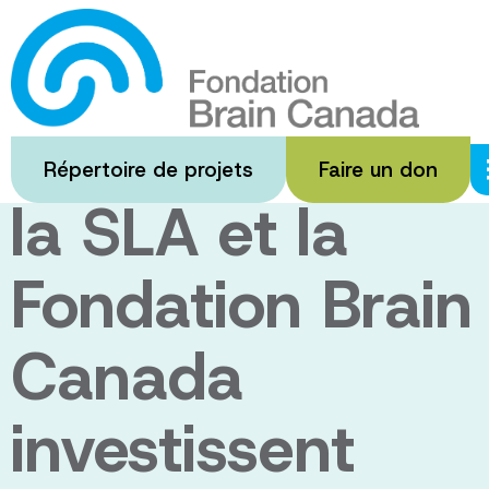
Passer
au
La Société
contenu
principal
canadienne de
Répertoire de projets
Faire un don
la SLA et la
Fondation Brain
Canada
investissent