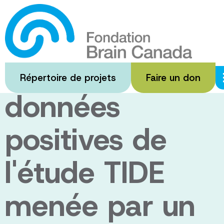
Passer
au
AMO Pharma
contenu
principal
rapporte des
Répertoire de projets
Faire un don
données
positives de
l'étude TIDE
menée par un