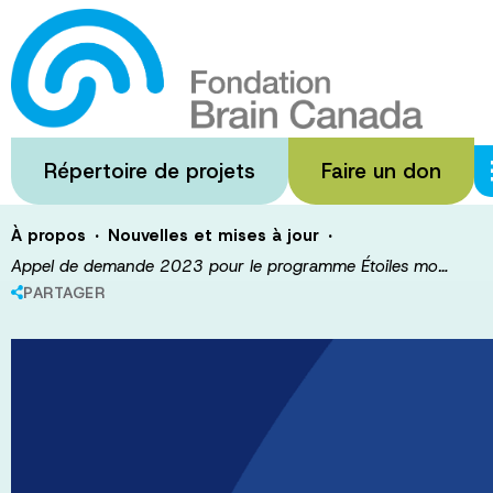
Passer
au
Appel de dema
contenu
principal
Étoiles montant
Répertoire de projets
Faire un don
·
·
À propos
Nouvelles et mises à jour
Appel de demande 2023 pour le programme Étoiles mo…
PARTAGER