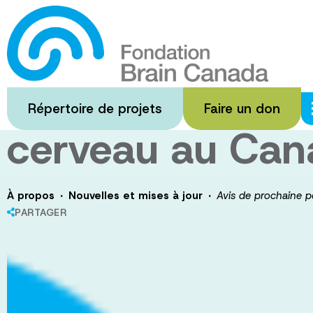
Passer
au
Avis de prochain
contenu
principal
2019 Futurs lea
Répertoire de projets
Faire un don
cerveau au Can
·
·
À propos
Nouvelles et mises à jour
Avis de prochaine p
PARTAGER