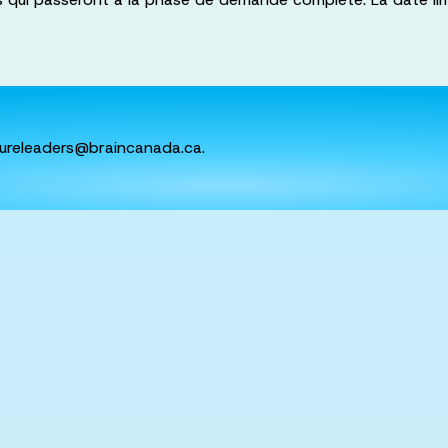
tureleaders@braincanada.ca.