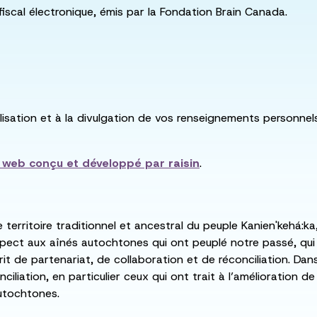
fiscal électronique, émis par la Fondation Brain Canada.
utilisation et à la divulgation de vos renseignements personne
e web conçu et développé par
raisin
.
e territoire traditionnel et ancestral du peuple Kanien'kehá
spect aux aînés autochtones qui ont peuplé notre passé, qu
rit de partenariat, de collaboration et de réconciliation. Da
ciliation, en particulier ceux qui ont trait à l’amélioration 
utochtones.