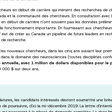
heurs en début de carrière qui mènent des recherches de cla
ada et la communauté des chercheurs. En consultation avec 
en début de carrière n'ont souvent pas les données prélimin
 de fonctionnement importante. En fournissant aux chercheur
ctif est de créer au Canada un pipeline de futurs leaders en r
e de recherche.
 les nouveaux chercheurs, dans les cinq ans suivant leur prem
dans le domaine des neurosciences (toutes disciplines con
annuelle, avec 1 million de dollars disponibles pour l
0 000 $ sur deux ans.
datures, les candidats intéressés devront soumettre une brève 
on de poursuivre, d'ici la mi-décembre 2019. La lettre d'intenti
ats qui passeront à la phase de demande complète. La date l