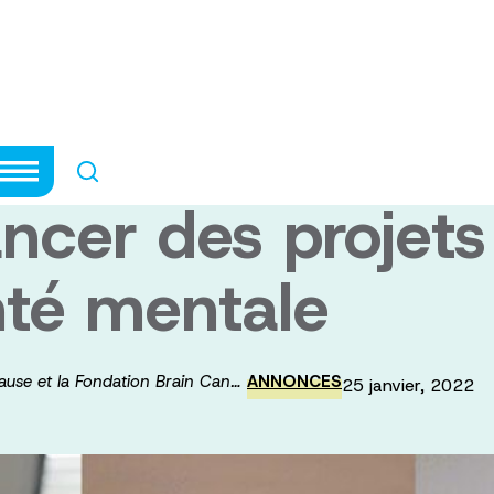
la cause et la F
plus de quatre m
ancer des projet
nté mentale
cause et la Fondation Brain Can…
ANNONCES
25 janvier, 2022