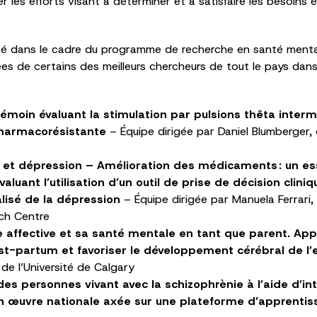
 les efforts visant à déterminer et à satisfaire les besoins 
rsé dans le cadre du programme de recherche en santé mental
 de certains des meilleurs chercheurs de tout le pays dans 
émoin évaluant la stimulation par pulsions thêta inte
pharmacorésistante
– Équipe dirigée par Daniel Blumberger
lle et dépression – Amélioration des médicaments :
un es
valuant l’utilisation d’un outil de prise de décision cli
lisé de la dépression
– Équipe dirigée par Manuela Ferrari,
ch Centre
 affective et sa santé mentale en tant que parent.
Appl
st-partum et favoriser le développement cérébral de l’
e l’Université de Calgary
des personnes vivant avec la schizophrènie à l’aide d’i
n œuvre nationale axée sur une plateforme d’apprenti