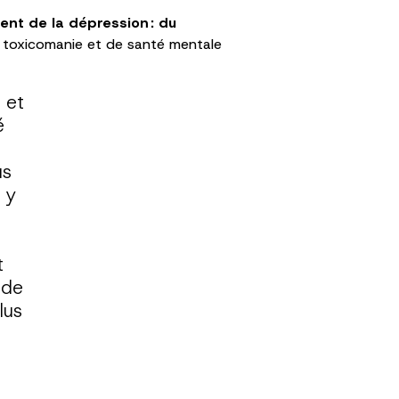
ent de la dépression :
du
de toxicomanie et de santé mentale
 et
é
us
 y
t
 de
lus