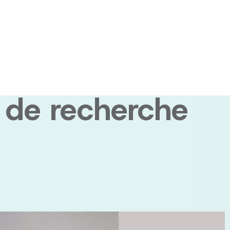
ondation Brain
illions de
s de recherche