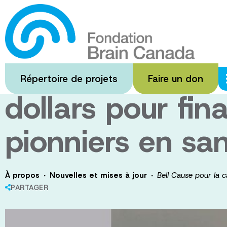
Passer
au
Bell Cause pour 
contenu
principal
Canada versent 
Répertoire de projets
Faire un don
dollars pour fin
pionniers en sa
·
·
À propos
Nouvelles et mises à jour
Bell Cause pour la 
PARTAGER