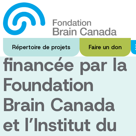
Passer
au
Initiative
contenu
principal
internationale
Répertoire de projets
Faire un don
financée par la
Foundation
Brain Canada
et l’Institut du