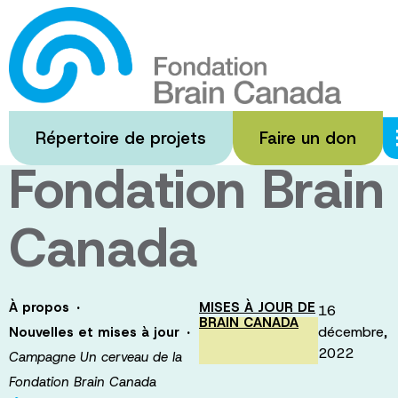
Passer
au
Campagne Un
contenu
principal
cerveau de la
Répertoire de projets
Faire un don
Fondation Brain
Canada
·
À propos
MISES À JOUR DE
16
BRAIN CANADA
·
décembre,
Nouvelles et mises à jour
2022
Campagne Un cerveau de la
Fondation Brain Canada