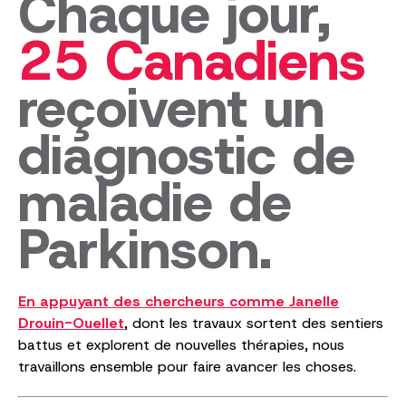
Chaque jour,
25 Canadiens
reçoivent un
diagnostic de
maladie de
Parkinson.
En appuyant des chercheurs comme Janelle
Drouin-Ouellet
, dont les travaux sortent des sentiers
battus et explorent de nouvelles thérapies, nous
travaillons ensemble pour faire avancer les choses.