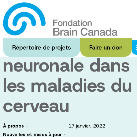
Passer
au
Comprendre la
contenu
principal
fonction
Répertoire de projets
Faire un don
neuronale dans
les maladies du
cerveau
·
17 janvier, 2022
À propos
·
Nouvelles et mises à jour