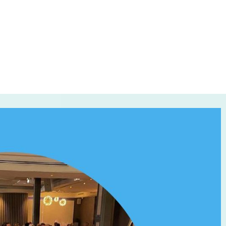
e
S
28 août, 2025