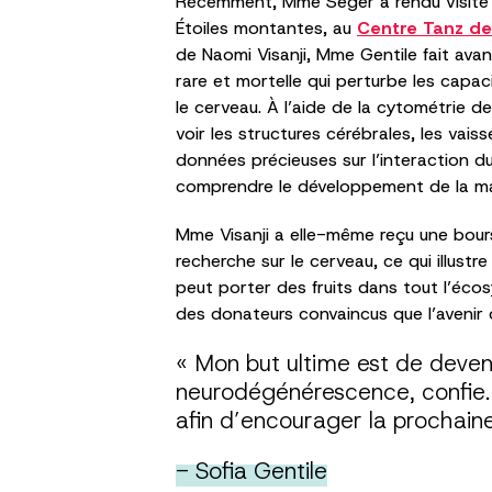
Récemment, Mme Seger a rendu visite à
Étoiles montantes, au
Centre Tanz de
de Naomi Visanji, Mme Gentile fait ava
rare et mortelle qui perturbe les capac
le cerveau. À l’aide de la cytométrie d
voir les structures cérébrales, les vais
données précieuses sur l’interaction d
comprendre le développement de la ma
Mme Visanji a elle-même reçu une bour
recherche sur le cerveau, ce qui illus
peut porter des fruits dans tout l’éc
des donateurs convaincus que l’avenir
« Mon but ultime est de deven
neurodégénérescence, confie. J
afin d’encourager la prochain
- Sofia Gentile