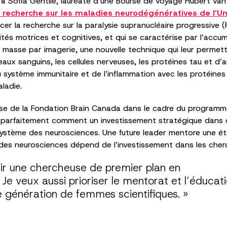
 Sofia Gentile, lauréate d’une Bourse de voyage Hubert van 
 recherche sur les maladies neurodégénératives de l’Un
ncer la recherche sur la paralysie supranucléaire progressive
ités motrices et cognitives, et qui se caractérise par l’acc
e masse par imagerie, une nouvelle technique qui leur permett
seaux sanguins, les cellules nerveuses, les protéines tau et d’
u système immunitaire et de l’inflammation avec les protéines
ladie.
se de la Fondation Brain Canada dans le cadre du programme
tre parfaitement comment un investissement stratégique dans
osystème des neurosciences. Une future leader mentore une é
 des neurosciences dépend de l’investissement dans les cherc
ir une chercheuse de premier plan en
e veux aussi prioriser le mentorat et l’éducati
e génération de femmes scientifiques. »