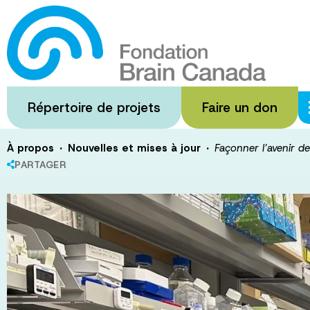
Passer
au
Façonner l’aven
contenu
principal
sur le cerveau
Répertoire de projets
Faire un don
·
·
À propos
Nouvelles et mises à jour
Façonner l’avenir d
PARTAGER