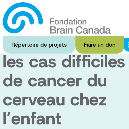
Passer
au
Un traitement
contenu
principal
efficace pour
Répertoire de projets
Faire un don
les cas difficiles
de cancer du
cerveau chez
l’enfant