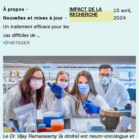
·
À propos
IMPACT DE LA
15 avril,
RECHERCHE
·
2024
Nouvelles et mises à jour
Un traitement efficace pour les
cas difficiles de …
PARTAGER
Le Dr Vijay Ramaswamy (à droite) est neuro-oncologue et