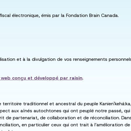
fiscal électronique, émis par la Fondation Brain Canada.
utilisation et à la divulgation de vos renseignements personne
e web conçu et développé par
raisin
.
e territoire traditionnel et ancestral du peuple Kanien'kehá
spect aux aînés autochtones qui ont peuplé notre passé, qu
rit de partenariat, de collaboration et de réconciliation. Da
ciliation, en particulier ceux qui ont trait à l’amélioration 