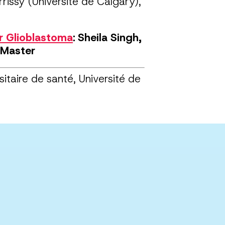
rrissy (Université de Calgary),
r Glioblastoma
: Sheila Singh,
cMaster
taire de santé, Université de