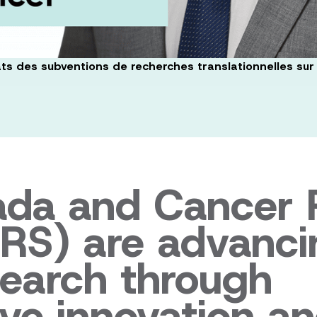
éats des subventions de recherches translationnelles su
ada and Cancer 
CRS) are advanci
search through
ive innovation a