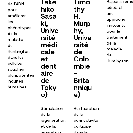
Take
Timo
Rajeunissem
de l’ADN
hiko
thy
cérébral :
pour
une
Sasa
H.
améliorer
approche
ki,
Murp
les
innovante
phénotypes
Unive
hy,
pour le
de la
rsité
Unive
traitement
maladie
médi
rsité
de la
de
maladie
cale
de
Huntington
de
et
Colo
dans les
Huntington
cellules
dent
mbie
souches
aire
-
pluripotentes
de
Brita
induites
Toky
nniqu
humaines
o)
e)
Stimulation
Restauration
de la
de la
régénération
connectivité
et de la
corticale
réparation
dans la