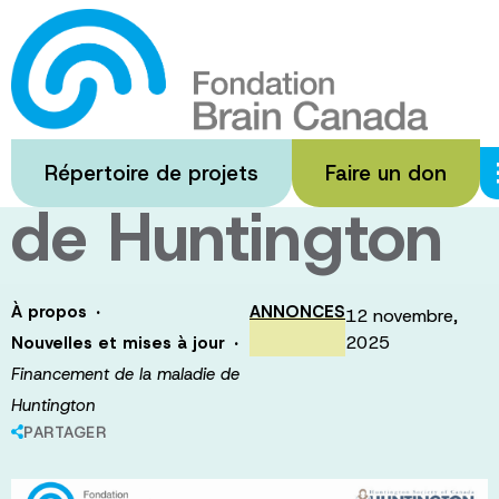
Passer
au
Financement
contenu
principal
de la maladie
Répertoire de projets
Faire un don
de Huntington
·
À propos
ANNONCES
12 novembre,
·
2025
Nouvelles et mises à jour
Financement de la maladie de
Huntington
PARTAGER