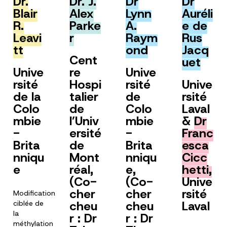
Dr.
Dr. J.
Dr
Dr
Blair
Alex
Lynn
Auréli
R.
Parke
A.
e de
Leavi
r
Raym
Rus
tt
ond
Jacq
Cent
uet
Unive
re
Unive
rsité
Hospi
rsité
Unive
de la
talier
de
rsité
Colo
de
Colo
Laval
mbie
l’Univ
mbie
&
Dr
-
ersité
-
Franc
Brita
de
Brita
esca
nniqu
Mont
nniqu
Cicc
e
réal,
e,
hetti,
(Co-
(Co-
Unive
cher
cher
rsité
Modification
cheu
cheu
Laval
ciblée de
la
r : Dr
r : Dr
méthylation