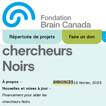
Passer
au
Financement
contenu
principal
pour aider les
Répertoire de projets
Faire un don
chercheurs
Noirs
·
À propos
ANNONCES
15 février, 2023
·
Nouvelles et mises à jour
Financement pour aider les
chercheurs Noirs