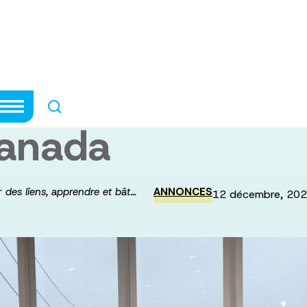
tisser des liens,
meilleur pour la 
Canada
er des liens, apprendre et bât…
ANNONCES
12 décembre, 20