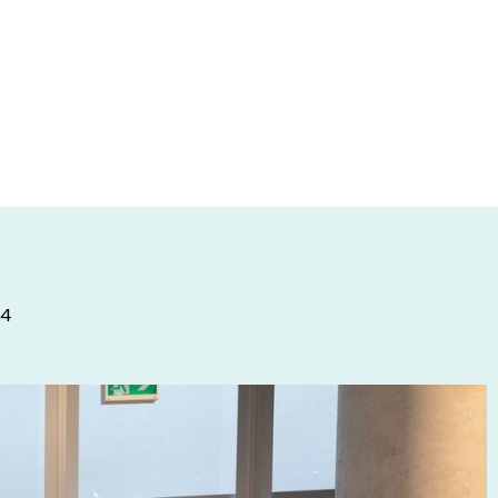
 apprendre et
santé mentale
24