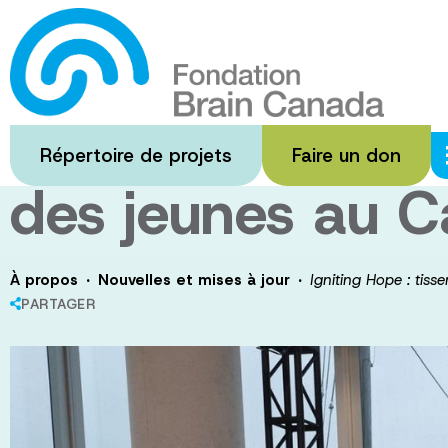
Passer
au
Igniting Hope : 
contenu
principal
bâtir un avenir 
Répertoire de projets
Faire un don
des jeunes au 
·
·
À propos
Nouvelles et mises à jour
Igniting Hope : tiss
PARTAGER