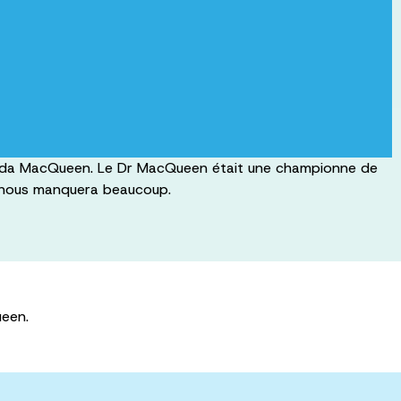
 Glenda MacQueen. Le Dr MacQueen était une championne de
le nous manquera beaucoup.
ueen.