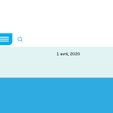
 Glenda MacQue
istration de Bra
1 avril, 2020