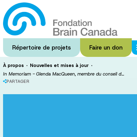
Passer
au
In Memoriam -
contenu
principal
conseil d'admin
Répertoire de projets
Faire un don
·
·
À propos
Nouvelles et mises à jour
In Memoriam - Glenda MacQueen, membre du conseil d…
PARTAGER