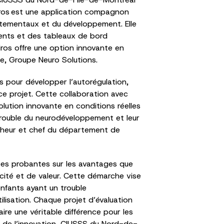
airos est une application compagnon
rtementaux et du développement. Elle
rents et des tableaux de bord
iros offre une option innovante en
le, Groupe Neuro Solutions.
s pour développer l’autorégulation,
ce projet. Cette collaboration avec
ution innovante en conditions réelles
 trouble du neurodéveloppement et leur
ercheur et chef du département de
nées probantes sur les avantages que
cité et de valeur. Cette démarche vise
enfants ayant un trouble
lisation. Chaque projet d’évaluation
ire une véritable différence pour les
nt de l’innovation, CIUSSS du Nord-de-