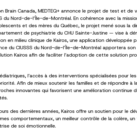
on Brain Canada, MEDTEQ+ annonce le projet de test et de vali
S du Nord-de-l’Île-de-Montréal. En cohérence avec la missio
olescents et des mères du Québec, le projet mené sous la di
partement de psychiatrie du CHU Sainte-Justine — vise à dém
ion en milieu clinique de Kairos, une application développée 
lliance du CIUSSS du Nord-de-l’Île-de-Montréal apportera so
ion Kairos afin de faciliter l’adoption de cette solution p
diatriques, l’accès à des interventions spécialisées pour le
ité. Afin de mieux soutenir les familles et de répondre à la 
oches innovantes qui favorisent une amélioration continue d
tés.
 cours des dernières années, Kairos offre un soutien pour le 
mes comportementaux, un meilleur contrôle de la colère, un 
trise de soi émotionnelle.