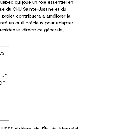
ébec qui joue un rôle essentiel en
ise du CHU Sainte-Justine et du
projet contribuera à améliorer la
anté un outil précieux pour adapter
résidente-directrice générale,
es
 un
ion
 CIUSSS du Nord-de-l’Île-de-Montréal