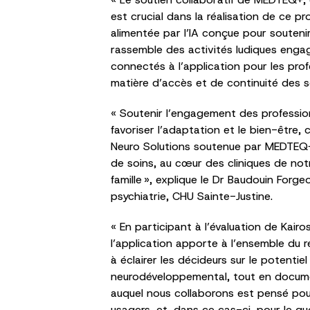
est crucial dans la réalisation de ce 
alimentée par l’IA conçue pour souten
rassemble des activités ludiques engag
connectés à l’application pour les pro
matière d’accès et de continuité des s
« Soutenir l’engagement des profession
favoriser l’adaptation et le bien-être,
Neuro Solutions soutenue par MEDTEQ+ 
de soins, au cœur des cliniques de not
famille », explique le Dr Baudouin Forg
psychiatrie, CHU Sainte-Justine.
« En participant à l’évaluation de Kai
l’application apporte à l’ensemble du 
à éclairer les décideurs sur le potenti
neurodéveloppemental, tout en document
auquel nous collaborons est pensé pour 
usagers, et, dans ce cas-ci, pour le qu