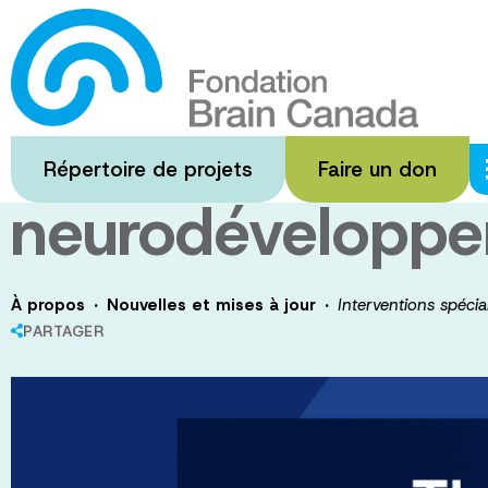
Passer
au
Interventions sp
contenu
principal
présentant une 
Répertoire de projets
Faire un don
neurodéveloppe
·
·
À propos
Nouvelles et mises à jour
Interventions spécia
PARTAGER