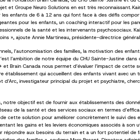
projet et Groupe Neuro Solutions en est très reconnaissant. K
ir les enfants de 6 à 12 ans qui font face à des défis compo
eantes pour les enfants, un coaching interactif pour les pa
fessionnels de la santé et les intervenants psychosociaux. Ka
oins », ajoute Annie Martineau, présidente-directrice généra
nels, l’autonomisation des familles, la motivation des enfant
 c’est l’ambition de notre équipe du CHU Sainte-Justine dans 
et Brain Canada nous permet d’évaluer l’impact de cette sol
re établissement qui accueillent des enfants vivant avec un
eot d’Arc, investigateur principal du projet et psychiatre, ch
ros, notre objectif est de fournir aux établissements des don
réseau de la santé et des services sociaux en termes d’effica
el de cette solution pour améliorer concrètement le suivi des 
ant les gains et les leviers économiques associés à son uti
répondre aux besoins du terrain et a un fort potentiel de fa
otidien des familles », souligne Marc Pesant, Directeur adjoi