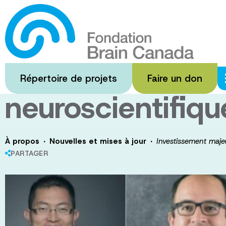
Passer
au
Investissement m
contenu
principal
dans la prochai
Répertoire de projets
Faire un don
neuroscientifiq
·
·
À propos
Nouvelles et mises à jour
Investissement maje
PARTAGER