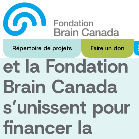
Passer
au
Women’s Brain
contenu
principal
Health Initiative
Répertoire de projets
Faire un don
et la Fondation
Brain Canada
s’unissent pour
financer la