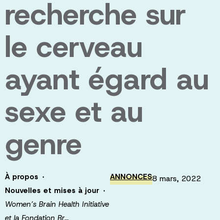
recherche sur
le cerveau
ayant égard au
sexe et au
genre
·
À propos
ANNONCES
8 mars, 2022
·
Nouvelles et mises à jour
Women’s Brain Health Initiative
et la Fondation Br…