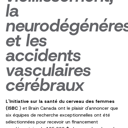
la
neurodégénére
et les
accidents
vasculaires
cérébraux
L'Initiative sur la santé du cerveau des femmes
(ISBC
) et Brain Canada ont le plaisir d'annoncer que
six équipes de recherche exceptionnelles ont été
sélectionnées pour recevoir un financement