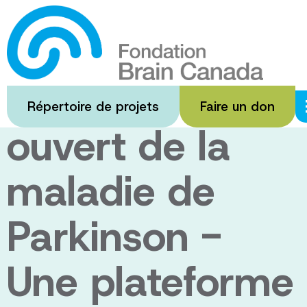
Passer
au
Le Réseau
contenu
principal
canadien
Répertoire de projets
Faire un don
ouvert de la
maladie de
Parkinson -
Une plateforme