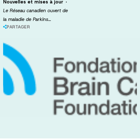
·
Nouvelles et mises à jour
Le Réseau canadien ouvert de
la maladie de Parkins…
PARTAGER