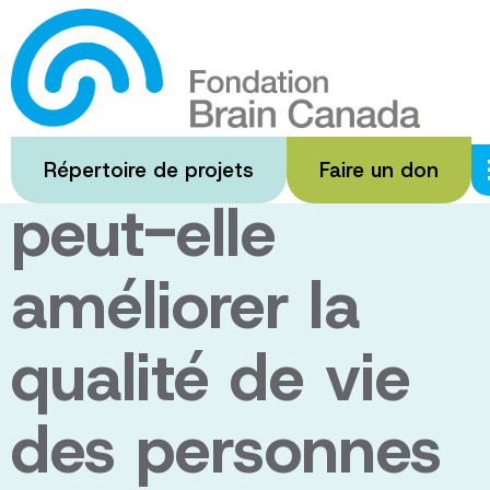
Passer
au
La pleine
contenu
principal
conscience
Répertoire de projets
Faire un don
peut-elle
améliorer la
qualité de vie
des personnes