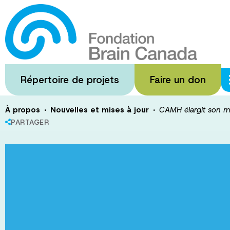
Passer
au
CAMH élargit s
contenu
principal
l'agitation dans
Répertoire de projets
Faire un don
·
·
À propos
Nouvelles et mises à jour
CAMH élargit son mo
PARTAGER