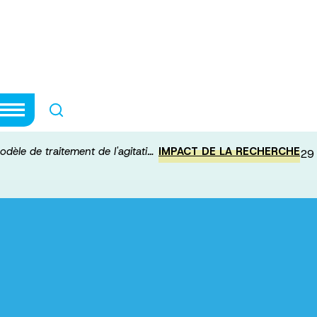
on modèle de tra
 la maladie d'Alz
dèle de traitement de l'agitati…
IMPACT DE LA RECHERCHE
29 