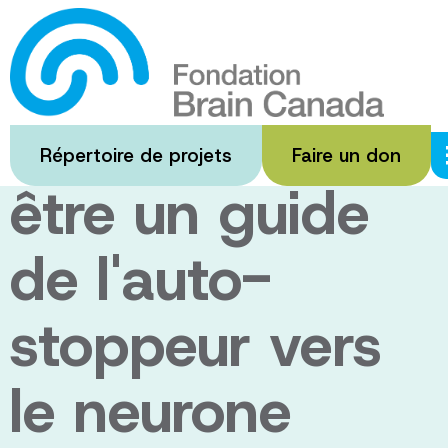
Passer
au
Le gène de la
contenu
principal
SLA pourrait
Répertoire de projets
Faire un don
être un guide
de l'auto-
stoppeur vers
le neurone