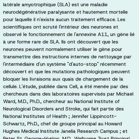
latérale amyotrophique (SLA) est une maladie
neurodégénérative paralysante et hautement mortelle
pour laquelle il n'existe aucun traitement efficace. Les
scientifiques ont scruté l'intérieur des neurones et
observé le fonctionnement de l'annexine A11, un gène lié
à une forme rare de SLA. Ils ont découvert que les
neurones peuvent normalement utiliser le gène pour
transmettre des instructions internes de nettoyage par
l'intermédiaire d'un système "d'auto-stop" récemment
découvert et que les mutations pathologiques peuvent
bloquer les livraisons aux quais de chargement de la
cellule. L'étude, publiée dans Cell, a été menée par des
chercheurs dans des laboratoires supervisés par Michael
Ward, M.D., Ph.D., chercheur au National Institute of
Neurological Disorders and Stroke, qui fait partie des
National Institutes of Health ; Jennifer Lippincott-
Schwartz, Ph.D., chef de groupe principal au Howard
Hughes Medical Institute Janelia Research Campus ; et
Peter St. George-Hyslop, M.D., Wellcome Trust Principal