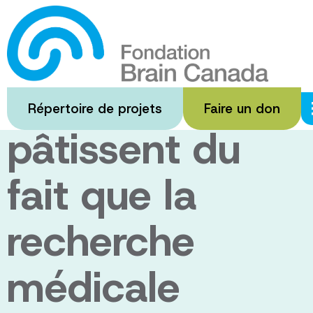
Passer
au
Les femmes et
contenu
principal
la science
Répertoire de projets
Faire un don
pâtissent du
fait que la
recherche
médicale