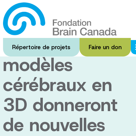
Passer
au
Dr Thomas
contenu
principal
Durcan : Des
Répertoire de projets
Faire un don
modèles
cérébraux en
3D donneront
de nouvelles