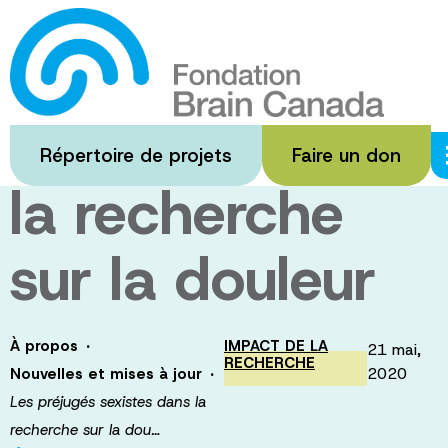
Passer
au
Les préjugés
contenu
principal
sexistes dans
Répertoire de projets
Faire un don
la recherche
sur la douleur
·
À propos
IMPACT DE LA
21 mai,
RECHERCHE
·
2020
Nouvelles et mises à jour
Les préjugés sexistes dans la
recherche sur la dou…