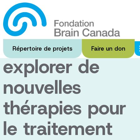
Passer
au
Projet de
contenu
principal
recherche pour
Répertoire de projets
Faire un don
explorer de
nouvelles
thérapies pour
le traitement