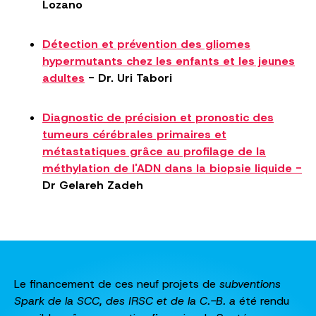
Lozano
Détection et prévention des gliomes
hypermutants chez les enfants et les jeunes
adultes
- Dr. Uri Tabori
Diagnostic de précision et pronostic des
tumeurs cérébrales primaires et
métastatiques grâce au profilage de la
méthylation de l'ADN dans la biopsie liquide -
Dr Gelareh Zadeh
Le financement de ces neuf projets de
subventions
Spark de la SCC, des IRSC et de la C.-B. a
été rendu