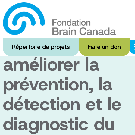
Passer
au
Recherche
contenu
principal
innovante pour
Répertoire de projets
Faire un don
améliorer la
prévention, la
détection et le
diagnostic du