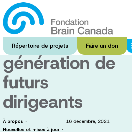
Passer
au
Rencontrez la
contenu
principal
prochaine
Répertoire de projets
Faire un don
génération de
futurs
dirigeants
·
16 décembre, 2021
À propos
·
Nouvelles et mises à jour