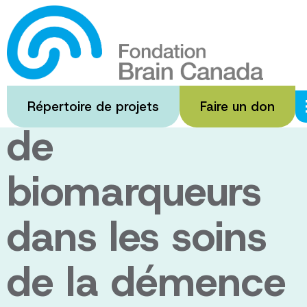
Passer
au
Une étude
contenu
principal
valide un test
Répertoire de projets
Faire un don
de
biomarqueurs
dans les soins
de la démence