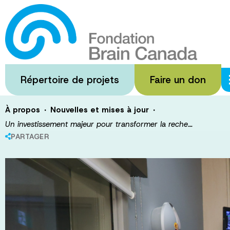
Passer
au
Un investisseme
contenu
principal
recherche en s
Répertoire de projets
Faire un don
·
·
À propos
Nouvelles et mises à jour
Un investissement majeur pour transformer la reche…
PARTAGER