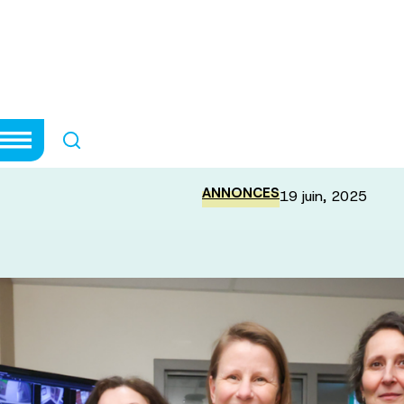
nt majeur pour t
anté mentale
ANNONCES
19 juin, 2025