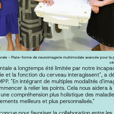
brale - Plate-forme de neuroimagerie multimodale avancée pour la 
cé
ntale a longtemps été limitée par notre incap
e et la fonction du cerveau interagissent", a d
PP. "En intégrant de multiples modalités d'im
mencer à relier les points. Cela nous aidera à
 une compréhension plus holistique des maladie
ements meilleurs et plus personnalisés."
çue pour favoriser la collaboration entre les s