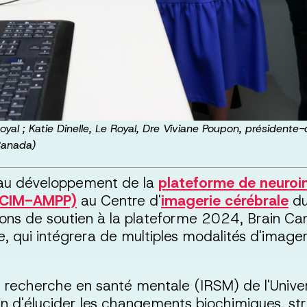
Royal ; Katie Dinelle, Le Royal, Dre Viviane Poupon, président
Canada)
n au développement de la
plateforme de neuroi
 (CIM-AMPP)
au Centre d'
imagerie cérébrale
du
s de soutien à la plateforme 2024, Brain Cana
ce, qui intégrera de multiples modalités d'imager
de recherche en santé mentale (IRSM) de l'Unive
n d'élucider les changements biochimiques, str