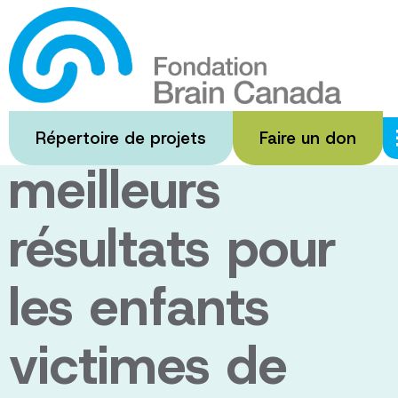
Passer
au
Un nouveau
contenu
principal
terrain : De
Répertoire de projets
Faire un don
meilleurs
résultats pour
les enfants
victimes de