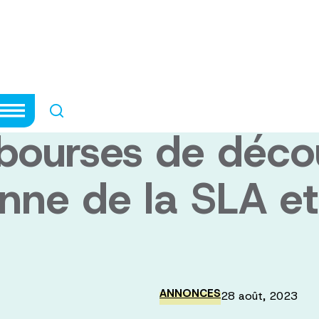
 chercheurs cana
erche sur la SLA
ourses de décou
nne de la SLA et
ANNONCES
28 août, 2023