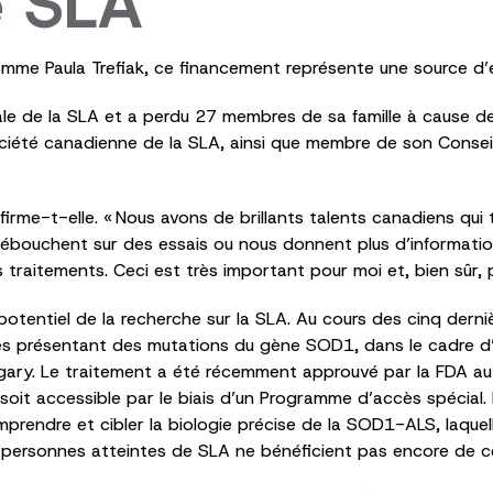
e SLA
omme Paula Trefiak, ce financement représente une source d
iale de la SLA et a perdu 27 membres de sa famille à cause de
été canadienne de la SLA, ainsi que membre de son Conseil c
firme-t-elle. « Nous avons de brillants talents canadiens qui tr
 débouchent sur des essais ou nous donnent plus d’informati
traitements. Ceci est très important pour moi et, bien sûr, p
otentiel de la recherche sur la SLA. Au cours des cinq derniè
s présentant des mutations du gène SOD1, dans le cadre d’u
lgary. Le traitement a été récemment approuvé par la FDA au
soit accessible par le biais d’un Programme d’accès spécial
rendre et cibler la biologie précise de la SOD1-ALS, laquel
s personnes atteintes de SLA ne bénéficient pas encore de 