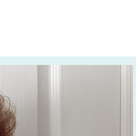
ême personne
S
13 mars, 2023