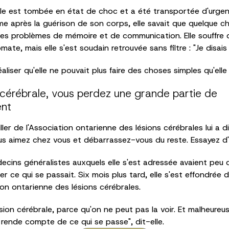
elle est tombée en état de choc et a été transportée d'urgenc
 après la guérison de son corps, elle savait que quelque chose
 problèmes de mémoire et de communication. Elle souffre de 
ate, mais elle s'est soudain retrouvée sans filtre : "Je disais
e réaliser qu'elle ne pouvait plus faire des choses simples qu'e
 cérébrale, vous perdez une grande partie de
ent
er de l'Association ontarienne des lésions cérébrales lui a di
s aimez chez vous et débarrassez-vous du reste. Essayez d'a
ecins généralistes auxquels elle s'est adressée avaient peu 
er ce qui se passait. Six mois plus tard, elle s'est effondrée
ion ontarienne des lésions cérébrales.
sion cérébrale, parce qu'on ne peut pas la voir. Et malheure
 rende compte de ce qui se passe", dit-elle.