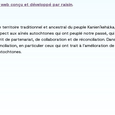
e web conçu et développé par
raisin
.
e territoire traditionnel et ancestral du peuple Kanien'kehá
spect aux aînés autochtones qui ont peuplé notre passé, qu
rit de partenariat, de collaboration et de réconciliation. Da
ciliation, en particulier ceux qui ont trait à l’amélioration 
utochtones.