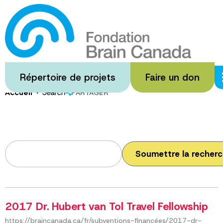
Passer
au
Search
contenu
principal
Répertoire de projets
Faire un don
·
Accueil
Search
PARTAGER
2017 Dr. Hubert van Tol Travel Fellowship
https://braincanada.ca/fr/subventions-financées/2017-dr-