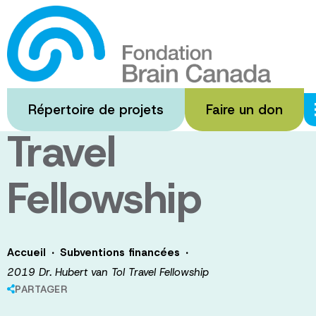
Passer
au
2019 Dr.
contenu
principal
Hubert van Tol
Répertoire de projets
Faire un don
Travel
Fellowship
·
·
Accueil
Subventions financées
2019 Dr. Hubert van Tol Travel Fellowship
PARTAGER