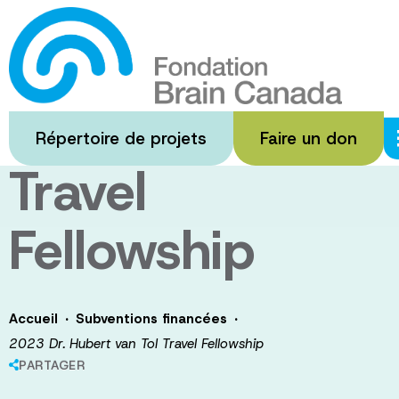
Passer
au
2023 Dr.
contenu
principal
Hubert van Tol
Répertoire de projets
Faire un don
Travel
Fellowship
·
·
Accueil
Subventions financées
2023 Dr. Hubert van Tol Travel Fellowship
PARTAGER