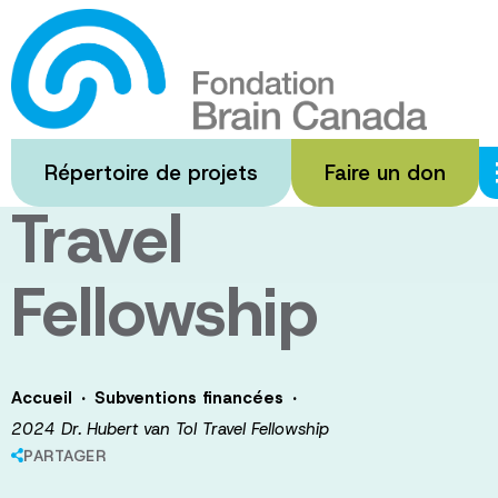
Passer
au
2024 Dr.
contenu
principal
Hubert van Tol
Répertoire de projets
Faire un don
Travel
Fellowship
·
·
Accueil
Subventions financées
2024 Dr. Hubert van Tol Travel Fellowship
PARTAGER