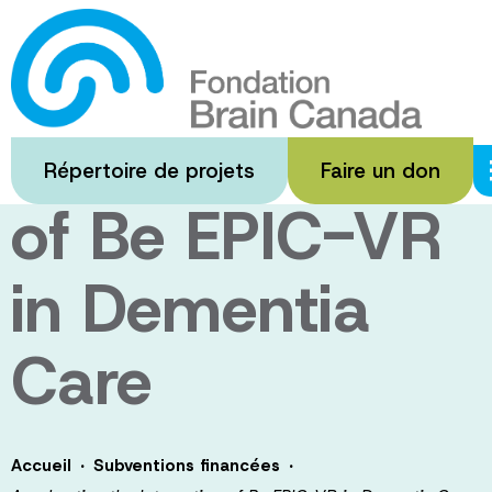
Passer
au
Accelerating
contenu
principal
the Integration
Répertoire de projets
Faire un don
of Be EPIC-VR
in Dementia
Care
·
·
Accueil
Subventions financées