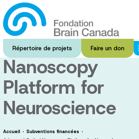
Passer
au
Advanced
contenu
principal
Optical
Répertoire de projets
Faire un don
Nanoscopy
Platform for
Neuroscience
·
·
Accueil
Subventions financées