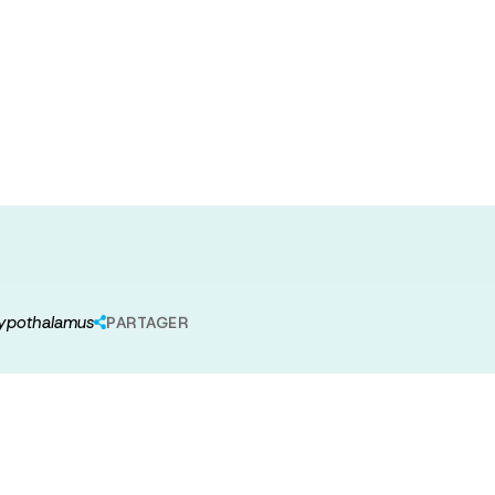
rons: how
 reprogram the
 hypothalamus
PARTAGER