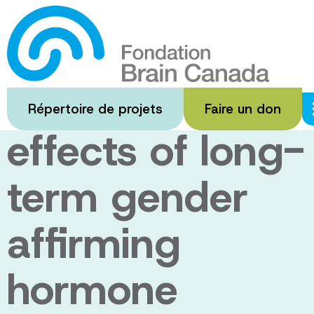
Passer
au
Brain and
contenu
principal
cognitive
Répertoire de projets
Faire un don
effects of long-
term gender
affirming
hormone