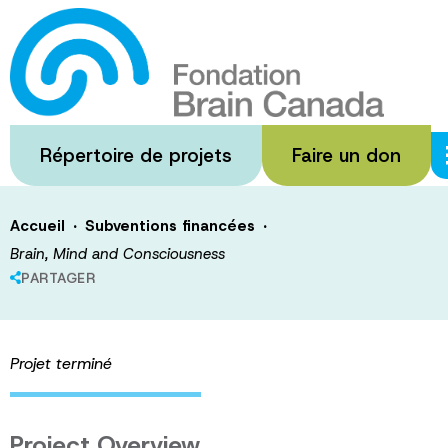
Passer
au
Brain, Mind and
contenu
principal
Consciousness
Répertoire de projets
Faire un don
·
·
Accueil
Subventions financées
Brain, Mind and Consciousness
PARTAGER
Projet terminé
Project Overview