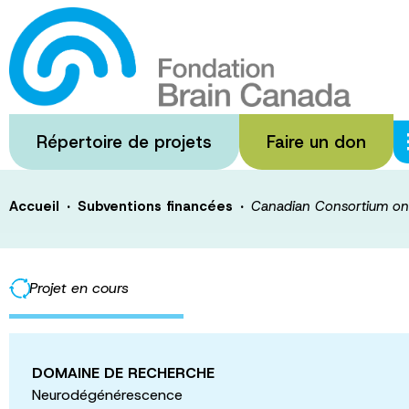
Passer
au
Canadian Conso
contenu
principal
Aging (CCNA) 
Répertoire de projets
Faire un don
·
·
Accueil
Subventions financées
Canadian Consortium on
Projet en cours
DOMAINE DE RECHERCHE
Neurodégénérescence