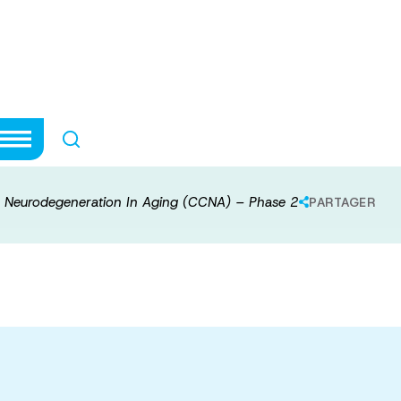
rtium on Neurod
– Phase 2
 Neurodegeneration In Aging (CCNA) – Phase 2
PARTAGER